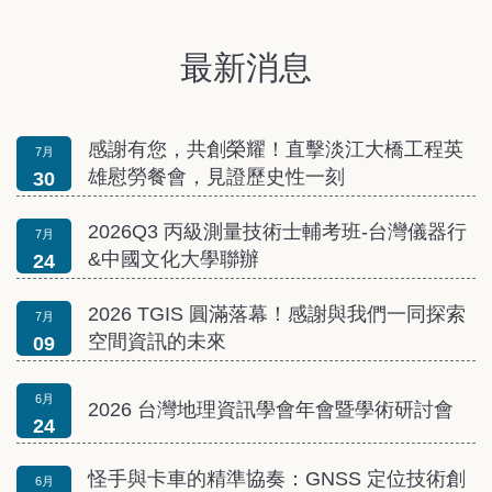
最新消息
感謝有您，共創榮耀！直擊淡江大橋工程英
7月
雄慰勞餐會，見證歷史性一刻
30
2026Q3 丙級測量技術士輔考班-台灣儀器行
7月
&中國文化大學聯辦
24
2026 TGIS 圓滿落幕！感謝與我們一同探索
7月
空間資訊的未來
09
6月
2026 台灣地理資訊學會年會暨學術研討會
24
怪手與卡車的精準協奏：GNSS 定位技術創
6月