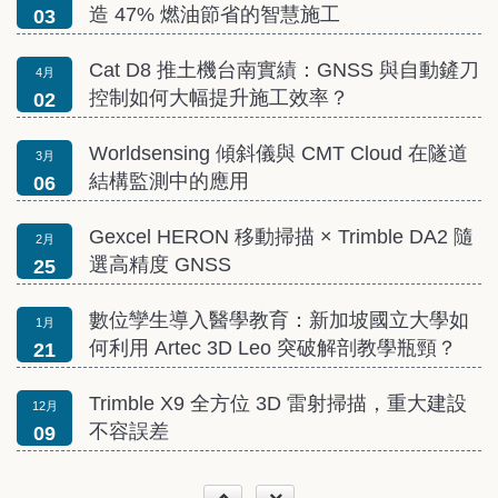
造 47% 燃油節省的智慧施工
03
Cat D8 推土機台南實績：GNSS 與自動鏟刀
4月
控制如何大幅提升施工效率？
02
Worldsensing 傾斜儀與 CMT Cloud 在隧道
3月
結構監測中的應用
06
Gexcel HERON 移動掃描 × Trimble DA2 隨
2月
選高精度 GNSS
25
數位孿生導入醫學教育：新加坡國立大學如
1月
何利用 Artec 3D Leo 突破解剖教學瓶頸？
21
Trimble X9 全方位 3D 雷射掃描，重大建設
12月
不容誤差
09