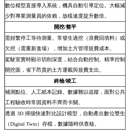
數位模型直接導入系統，機具自動引導定位。大幅減
少對專業測量員的依賴，放樣速度提升數倍。
開挖/整平
需頻繁停工等待測量。常發生過挖（浪費回填料）或
欠挖（需重新進場），增加土方管理規費成本。
駕駛室實時顯示切削深度，結合自動控制。精準控制
開挖面，省下昂貴的土方運載與規費支出。
終檢/竣工
補測點位、人工紙本記錄。數據難以追蹤，面對公共
工程驗收時常因資料不齊而卡關。
透過 3D 掃描快速對比設計模型，自動產出數位雙生
（Digital Twin）存檔，數據隨時供查核。