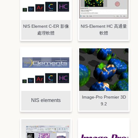
NIS Element C-ER 影像
NIS-Element HC 高通量
處理軟體
軟體
Image-Pro Premier 3D
NIS elements
9.2