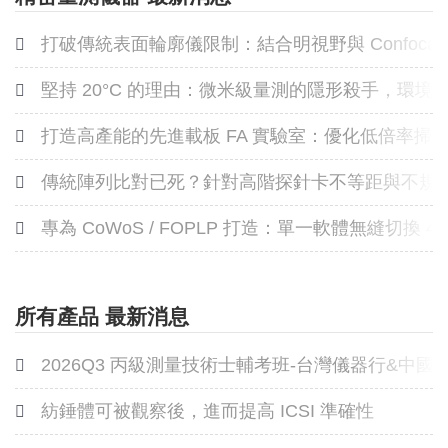
打破傳統表面輪廓儀限制：結合明視野與 Confoca
堅持 20°C 的理由：微米級量測的隱形殺手，環
打造高產能的先進載板 FA 實驗室：優化低倍率
傳統陣列比對已死？針對高階探針卡不等距與不規
專為 CoWoS / FOPLP 打造：單一軟體無縫切換
所有產品 最新消息
2026Q3 丙級測量技術士輔考班-台灣儀器行&中
紡錘體可被觀察後，進而提高 ICSI 準確性