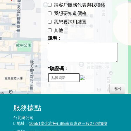
請客戶服務代表與我聯絡
我想要知道價格
我想要試用裝置
其他
說明：
*驗證碼：
送出
服務據點
台北總公司
地址：
10551臺北市松山區南京東路三段272號9樓