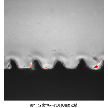
圖2：深度20µm的薄膜端面結構